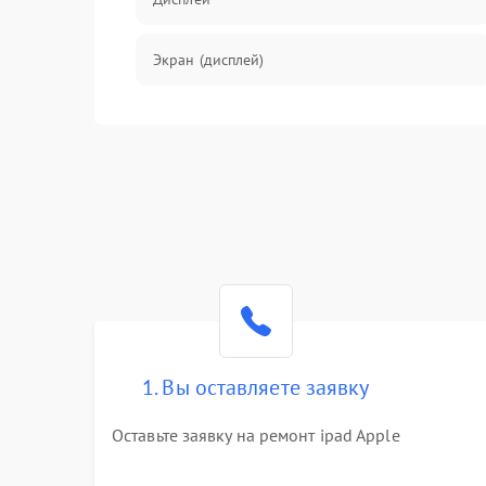
Экран (дисплей)
Связь
Разговор (микрофон, динамик)
Перегрев и нестабильная работа
Влага и механические повреждения
Сеть и интернет
1. Вы оставляете заявку
Зарядка и разъёмы
Оставьте заявку на ремонт ipad Apple
Программные сбои