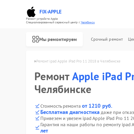
FIX-APPLE
Ремонт устройств Apple
Специализированный cервисный центр г.
Челябинск
Мы ремонтируем
Срочный ремонт
Це
 Apple в Челябинске
Ремонт ipad Apple iPad Pro 11 2018 в Челябинске
Ремонт
Apple iPad P
Челябинске
от 1210 руб.
Стоимость ремонта
Бесплатная диагностика
даже при отказ
Привезем и увезем ipad Apple iPad Pro 11 
Гарантия на наши работы по ремонту ipad A
лет