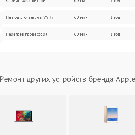
Сломан блок питания
60 мин
1 год
Не подключается к Wi-Fi
60 мин
1 год
Перегрев процессора
60 мин
1 год
Проблемы с видеокартой
60 мин
1 год
Проблемы с подключением
60 мин
1 год
внешних устройств
Ремонт других устройств бренда Appl
Не работает система охлаждения
60 мин
1 год
Ошибки в работе оперативной
60 мин
1 год
памяти
Не распознается USB-порт
60 мин
1 год