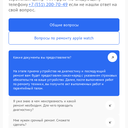
телефону
+7 (351) 200-70-49
если не нашли ответ на
свой вопрос.
Общие вопросы
Вопросы по ремонту apple watch
Какие документы вы предоставляете?
На этапе приема устройства на диагностику и последующий
ремонт вам будет предоставлен заказ-наряд с указанием страховых
обязательств на ваше устройство. Далее, после выполнения работ
по ремонту техники, вы получите акт выполненных работ и
гарантийный талон.
Я уже знаю в чем неисправность и какой
ремонт необходим. Для чего проводить
диагностику?
Мне нужен срочный ремонт. Сможете
сделать?