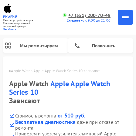
+7 (351) 200-70-49
FIX-APPLE
Ежедневно с 9:00 до 21:00
Ремонт устройств Apple
Специализированный
cервисный центр г.
Челябинск
Мы ремонтируем
Позвонить
инске
Apple Watch Apple Apple Watch Series 10 зависают
Apple Watch
Apple Apple Watch
Series 10
Зависают
от 510 руб.
Стоимость ремонта
Бесплатная диагностика
даже при отказе от
ремонта
Привезем и увезем усилитель ламповый Apple