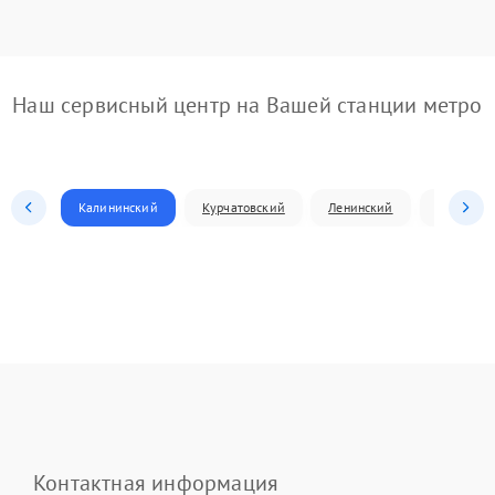
Наш сервисный центр на Вашей станции метро
Калининский
Курчатовский
Ленинский
Металлур
Контактная информация