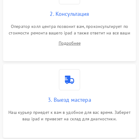
Сенсорное управление
2. Консультация
Проблемы с механикой
Оператор колл центра позвонит вам, проконсультирует по
стоимости ремонта вашего ipad а также ответит на все ваши
Питание и аккумулятор
вопросы.
Подробнее
Кнопки и органы управления
Звук и аудио
Камеры
ПО
3. Выезд мастера
Наш курьер приедет к вам в удобное для вас время. Заберет
ваш ipad и привезет на склад для диагностики.