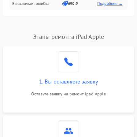
Выскакивает ошибка
690 ₽
Подробнее →
Перегрев и нестабильная работа
Влага и механические повреждения
Сеть и интернет
Этапы ремонта iPad Apple
Зарядка и разъёмы
Программные сбои
1. Вы оставляете заявку
Память и данные
Оставьте заявку на ремонт ipad Apple
Режим работы
Связь и беспроводные модули
Камера