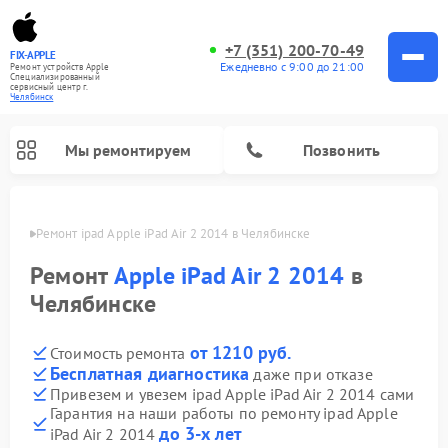
+7 (351) 200-70-49
FIX-APPLE
Ежедневно с 9:00 до 21:00
Ремонт устройств Apple
Специализированный
cервисный центр г.
Челябинск
Мы ремонтируем
Позвонить
инске
Ремонт ipad Apple iPad Air 2 2014 в Челябинске
Ремонт
Apple iPad Air 2 2014
в
Челябинске
от 1210 руб.
Стоимость ремонта
Бесплатная диагностика
даже при отказе
Привезем и увезем ipad Apple iPad Air 2 2014 сами
Гарантия на наши работы по ремонту ipad Apple
до 3-х лет
iPad Air 2 2014