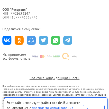
ООО "Русервис"
ИНН 7702633247
ОГРН 1077746335776
Поделиться в соц. сетях:
Мы принимаем
все формы оплаты
Политика конфиденциальности
Вся информация на сайте носит исключительно справочный характер.
Товарные знаки используются исключительно для описания устройств, в отношении которых
сервисные центры chl.service-centr-apple-fix.ru предоставляют услуги по ремонту. Услуги
оказываются в неавторизованных сервисных центрах chl.service-centr-apple-fix.ru, которые не
связаны с правообладателями товарных знаков или их официальными представителями.
Ремонт осуществляется для устройств, уже введенных в гражданский оборот в соответствии
Этот сайт использует файлы cookie. Вы можете
со статьей 1487 ГК РФ.
Использование товарных знаков не преследует цели индивидуализации услуг или введения
ознакомиться с
правилами использования