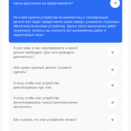
Какие документы вы предоставляете?
На этапе приема устройства на диагностику и последующий
ремонт вам будет предоставлен заказ-наряд с указанием страховых
обязательств на ваше устройство. Далее, после выполнения работ
по ремонту техники, вы получите акт выполненных работ и
гарантийный талон.
Я уже знаю в чем неисправность и какой
ремонт необходим. Для чего проводить
диагностику?
Мне нужен срочный ремонт. Сможете
сделать?
Я хочу, чтобы мое устройство
ремонтировали при мне.
Я хочу, чтобы мое устройство
ремонтировалось только оригинальными
запчастями.
Как я узнаю, что мое устройство готово?