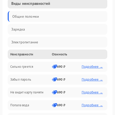
Виды неисправностей
Общие поломки
Зарядка
Электропитание
Неисправности
Стоимость
Экран и изображение
Сильно греется
690 ₽
Подробнее →
Дисплей
Забыл пароль
690 ₽
Подробнее →
Экран (дисплей)
Не видит карту памяти
690 ₽
Подробнее →
Связь
Попала вода
690 ₽
Подробнее →
Разговор (микрофон, динамик)