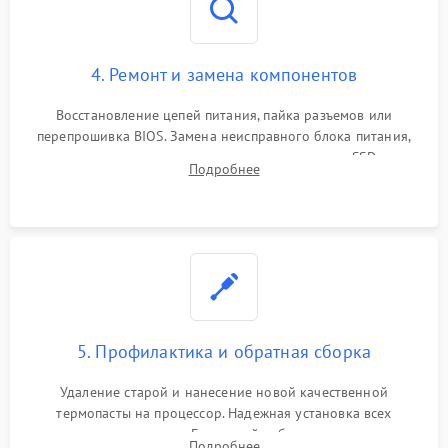
4. Ремонт и замена компонентов
Восстановление цепей питания, пайка разъемов или
перепрошивка BIOS. Замена неисправного блока питания,
видеокарты, процессора или установка нового SSD для
Подробнее
восстановления и повышения скорости работы системы.
5. Профилактика и обратная сборка
Удаление старой и нанесение новой качественной
термопасты на процессор. Надежная установка всех
комплектующих в слоты. Грамотный кабель-менеджмент для
Подробнее