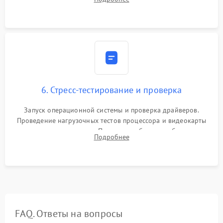
обеспечения правильной циркуляции воздуха внутри
корпуса ПК.
6. Стресс-тестирование и проверка
Запуск операционной системы и проверка драйверов.
Проведение нагрузочных тестов процессора и видеокарты
для контроля температур. Проверка работоспособности всех
Подробнее
USB-портов, аудиовыходов и сетевого подключения.
FAQ. Ответы на вопросы