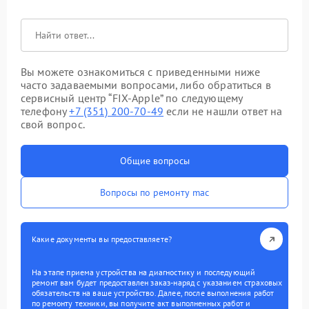
Вы можете ознакомиться с приведенными ниже
часто задаваемыми вопросами, либо обратиться в
сервисный центр “FIX-Apple” по следующему
телефону
+7 (351) 200-70-49
если не нашли ответ на
свой вопрос.
Общие вопросы
Вопросы по ремонту mac
Какие документы вы предоставляете?
На этапе приема устройства на диагностику и последующий
ремонт вам будет предоставлен заказ-наряд с указанием страховых
обязательств на ваше устройство. Далее, после выполнения работ
по ремонту техники, вы получите акт выполненных работ и