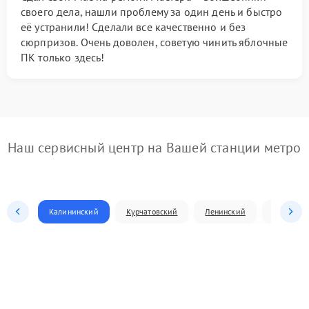
своего дела, нашли проблему за один день и быстро
её устранили! Сделали все качественно и без
сюрпризов. Очень доволен, советую чинить яблочные
ПК только здесь!
Наш сервисный центр на Вашей станции метро
Калининский
Курчатовский
Ленинский
Металлур