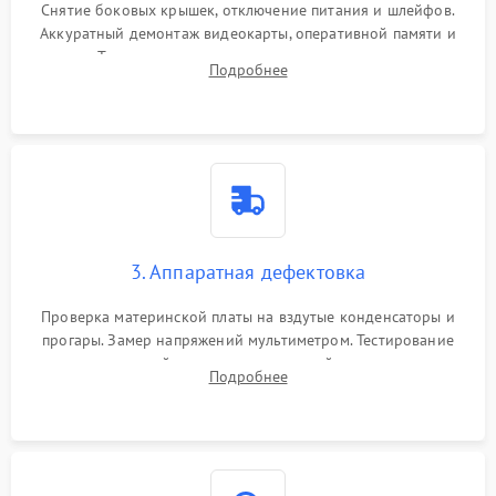
Снятие боковых крышек, отключение питания и шлейфов.
Аккуратный демонтаж видеокарты, оперативной памяти и
кулеров. Тщательная очистка корпуса и радиаторов от пыли
Подробнее
с помощью сжатого воздуха для предотвращения
замыканий.
3. Аппаратная дефектовка
Проверка материнской платы на вздутые конденсаторы и
прогары. Замер напряжений мультиметром. Тестирование
оперативной памяти и накопителей с помощью
Подробнее
диагностического ПО для выявления сбойных секторов и
ошибок.