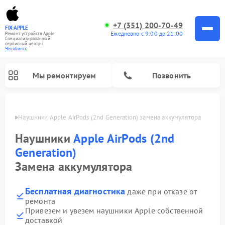
+7 (351) 200-70-49
FIX-APPLE
Ежедневно с 9:00 до 21:00
Ремонт устройств Apple
Специализированный
cервисный центр г.
Челябинск
Мы ремонтируем
Позвонить
инске
Наушники Apple AirPods (2nd Generation) замена аккумулятора
Наушники
Apple AirPods (2nd
Generation)
Замена аккумулятора
Бесплатная диагностика
даже при отказе от
ремонта
Привезем и увезем наушники Apple собственной
доставкой