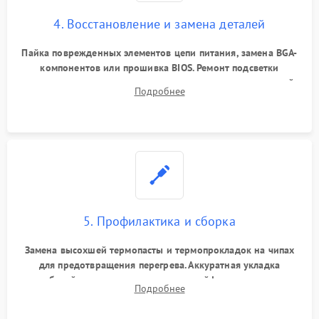
4. Восстановление и замена деталей
Пайка поврежденных элементов цепи питания, замена BGA-
компонентов или прошивка BIOS. Ремонт подсветки
матрицы, замена неисправного накопителя на скоростной
Подробнее
SSD или установка новых модулей памяти.
5. Профилактика и сборка
Замена высохшей термопасты и термопрокладок на чипах
для предотвращения перегрева. Аккуратная укладка
кабелей, подключение хрупких шлейфов матрицы и
Подробнее
надежная фиксация всех элементов внутри корпуса
моноблока.