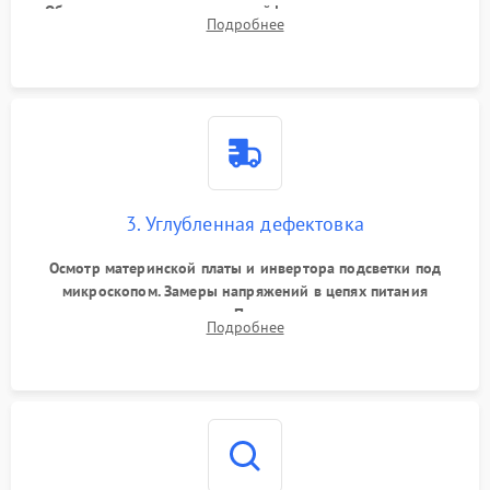
Обязательное отключение шлейфов матрицы и питания.
Подробнее
Очистка массивной системы охлаждения от скопившейся
пыли.
3. Углубленная дефектовка
Осмотр материнской платы и инвертора подсветки под
микроскопом. Замеры напряжений в цепях питания
процессора и видеокарты. Проверка состояния жесткого
Подробнее
диска и оперативной памяти с помощью POST-карт и
мультиметра.