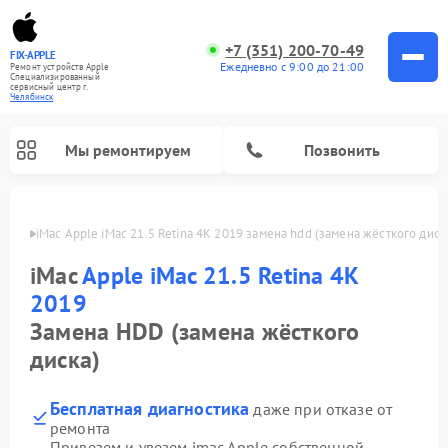
+7 (351) 200-70-49
FIX-APPLE
Ежедневно с 9:00 до 21:00
Ремонт устройств Apple
Специализированный
cервисный центр г.
Челябинск
Мы ремонтируем
Позвонить
инске
iMac Apple iMac 21.5 Retina 4K 2019 замена hdd (замена жёсткого диск
iMac
Apple iMac 21.5 Retina 4K
2019
Замена HDD (замена жёсткого
диска)
Бесплатная диагностика
даже при отказе от
ремонта
Привезем и увезем imac Apple собственной