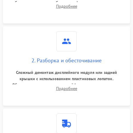
изображения, звука и работы периферии для сужения круга
Подробнее
возможных неисправностей перед вскрытием.
2. Разборка и обесточивание
Сложный демонтаж дисплейного модуля или задней
крышки с использованием пластиковых лопаток.
Обязательное отключение шлейфов матрицы и питания.
Подробнее
Очистка массивной системы охлаждения от скопившейся
пыли.