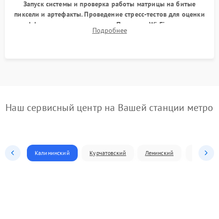
Запуск системы и проверка работы матрицы на битые
пиксели и артефакты. Проведение стресс-тестов для оценки
эффективности охлаждения. Проверка Wi-Fi, камеры,
Подробнее
микрофона и всех портов перед выдачей устройства.
Наш сервисный центр на Вашей станции метро
Калининский
Курчатовский
Ленинский
Металлур