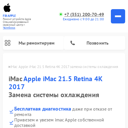
+7 (351) 200-70-49
FIX-APPLE
Ежедневно с 9:00 до 21:00
Ремонт устройств Apple
Специализированный
cервисный центр г.
Челябинск
Мы ремонтируем
Позвонить
инске
iMac Apple iMac 21.5 Retina 4K 2017 замена системы охлаждения
iMac
Apple iMac 21.5 Retina 4K
2017
Замена системы охлаждения
Бесплатная диагностика
даже при отказе от
ремонта
Привезем и увезем imac Apple собственной
доставкой