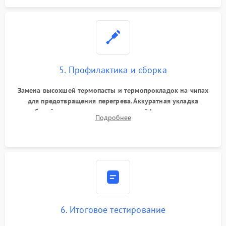
5. Профилактика и сборка
Замена высохшей термопасты и термопрокладок на чипах
для предотвращения перегрева. Аккуратная укладка
кабелей, подключение хрупких шлейфов матрицы и
Подробнее
надежная фиксация всех элементов внутри корпуса
моноблока.
6. Итоговое тестирование