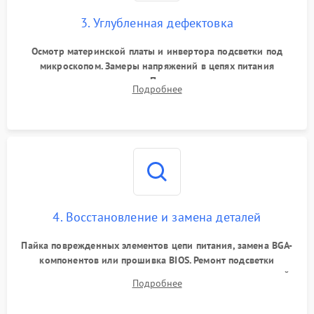
3. Углубленная дефектовка
Осмотр материнской платы и инвертора подсветки под
микроскопом. Замеры напряжений в цепях питания
процессора и видеокарты. Проверка состояния жесткого
Подробнее
диска и оперативной памяти с помощью POST-карт и
мультиметра.
4. Восстановление и замена деталей
Пайка поврежденных элементов цепи питания, замена BGA-
компонентов или прошивка BIOS. Ремонт подсветки
матрицы, замена неисправного накопителя на скоростной
Подробнее
SSD или установка новых модулей памяти.