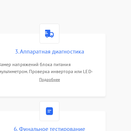
3. Аппаратная диагностика
Замер напряжений блока питания
мультиметром. Проверка инвертора или LED-
драйвера подсветки. Диагностика цепей
Подробнее
питания скалера и тестирование сигналов на
шлейфе LVDS
6. Финальное тестирование