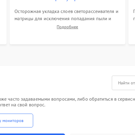
Осторожная укладка слоев светорассеивателя и
матрицы для исключения попадания пыли и
появления засветов. Надежное подключение
Подробнее
шлейфов, фиксация плат и аккуратное
защелкивание пластикового корпуса монитора.
же часто задаваемыми вопросами, либо обратиться в сервисн
твет на свой вопрос.
у мониторов