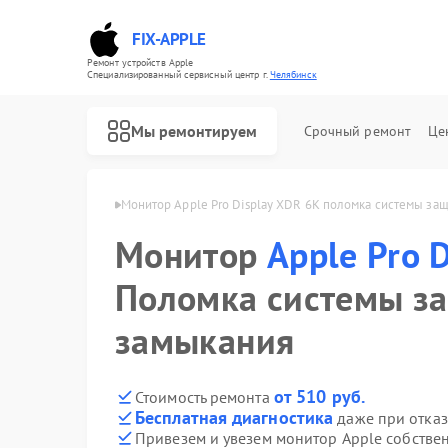
FIX-APPLE
Ремонт устройств Apple
Специализированный cервисный центр г.
Челябинск
Мы ремонтируем
Срочный ремонт
Це
XDR 6K в Челябинске
Монитор Apple Pro Display XDR 6K поломка системы за
Монитор
Apple Pro 
Поломка системы з
замыкания
от 510 руб.
Стоимость ремонта
Бесплатная диагностика
даже при отказ
Привезем и увезем монитор Apple собстве