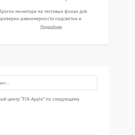
Прогон монитора на тестовых фонах для
проверки равномерности подсветки и
отсутствия искажений. Проверка
Подробнее
работоспособности всех портов (HDMI,
DisplayPort, VGA) и кнопок управления под
нагрузкой в течение пары часов.
ый центр “FIX-Apple” по следующему