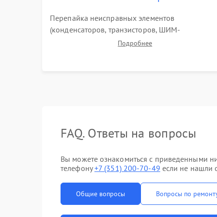
Перепайка неисправных элементов
(конденсаторов, транзисторов, ШИМ-
контроллеров). Прошивка микросхемы памяти
Подробнее
при программных сбоях. При поломке
подсветки — разборка матрицы и замена
выгоревших светодиодов.
FAQ. Ответы на вопросы
Вы можете ознакомиться с приведенными ни
телефону
+7 (351) 200-70-49
если не нашли о
Общие вопросы
Вопросы по ремонт