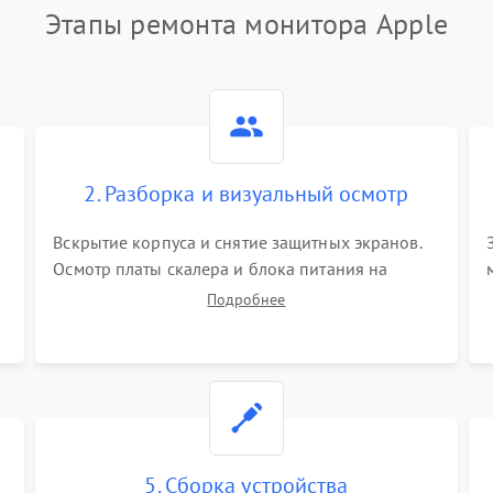
Этапы ремонта монитора Apple
2. Разборка и визуальный осмотр
Вскрытие корпуса и снятие защитных экранов.
Осмотр платы скалера и блока питания на
К
наличие вздутых конденсаторов, прогаров,
Подробнее
окислений. Проверка надежности контактов и
целостности шлейфов матрицы.
5. Сборка устройства