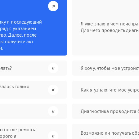
тику и последующий
Я уже знаю в чем неиспра
ряд с указанием
Для чего проводить диагн
во. Далее, после
ы получите акт
н.
лать?
Я хочу, чтобы мое устрой
валось только
Как я узнаю, что мое устр
Диагностика проводится 
во после ремонта
Возможно ли получать обр
орого я